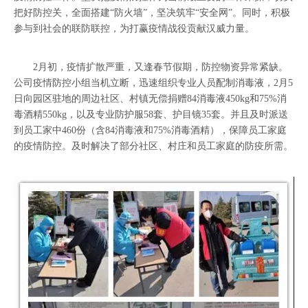
把好防控关，全面搭建“防火墙”，坚决筑牢“安全网”。同时，积极
参与到社会的联防联控，为打赢疫情战役贡献汉威力量。
2月初，疫情扩散严重，又逢春节假期，防控物资异常紧缺。
公司疫情防控小组当机立断，迅速组织专业人员配制消毒液，2月5
日向园区驻地的周边社区、村镇无偿捐赠84消毒液450kg和75%消
毒酒精550kg，以及专业防护服58套、护目镜35套。并且及时派送
到员工家中460份（含84消毒液和75%消毒酒精），保障员工家庭
的疫情防控。及时解决了部分社区、村庄和员工家庭的防疫所需。