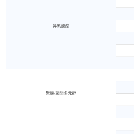
异氰酸酯
聚醚/聚酯多元醇