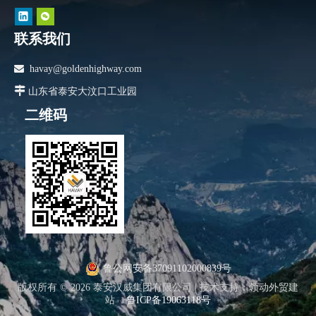
联系我们

havay@goldenhighway.com

山东省泰安大汶口工业园
二维码
鲁公网安备37091102000839号
版权所有 ©
2026
泰安汉威集团有限公司 |
技术支持
：
领动外贸建
站
鲁ICP备19063118号