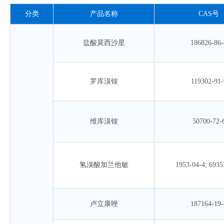
分类
产品名称
CAS号
盐酸莫西沙星
186826-86-
罗库溴铵
119302-91-
维库溴铵
50700-72-
氢溴酸加兰他敏
1953-04-4; 6935
卢立康唑
187164-19-