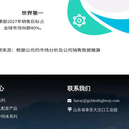
心
联系我们
系列

havay@goldenhighway.com
及配套产品

山东省泰安大汶口工业园
中间体系列