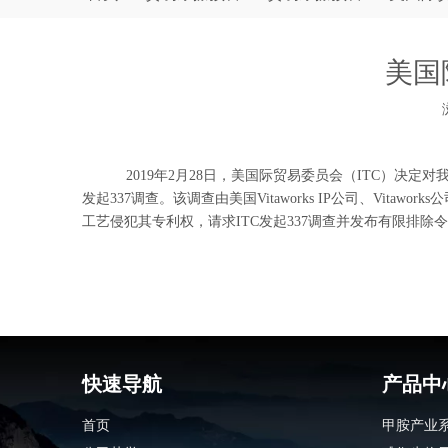
美国
["wechat","weibo","qzone","douban","email"]
2019年2月28日，美国际贸易委员会（ITC）决定对我牛磺酸产品及其生产工艺（Ce
发起337调查。该调查由美国Vitaworks IP公司、Vit
工艺侵犯其专利权，请求ITC发起337调查并发布有限排
快速导航
产品中
首页
甲胺产业