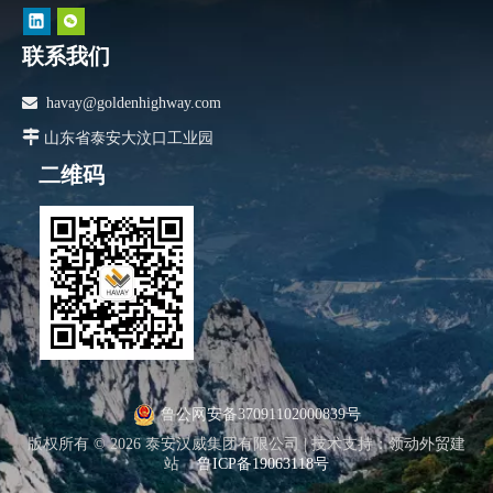
联系我们

havay@goldenhighway.com

山东省泰安大汶口工业园
二维码
鲁公网安备37091102000839号
版权所有 ©
2026
泰安汉威集团有限公司 |
技术支持
：
领动外贸建
站
鲁ICP备19063118号