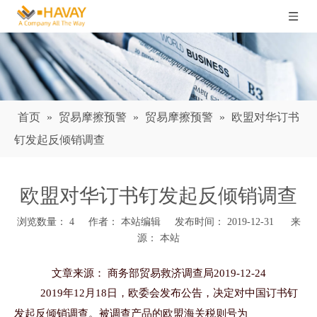
首页
»
贸易摩擦预警
»
贸易摩擦预警
»
欧盟对华订书
钉发起反倾销调查
欧盟对华订书钉发起反倾销调查
浏览数量：
4
作者： 本站编辑 发布时间： 2019-12-31 来
源：
本站
["wechat","weibo","qzone","douban","email"]
文章来源：
商务部贸易救济调查局
2019-12-24
2019年12月18日，欧委会发布公告，决定对中国订书钉
发起反倾销调查。被调查产品的欧盟海关税则号为