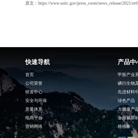
原文：https://www.usitc.gov/press_room/news_release/2021/er0
快速导航
产品中
首页
甲胺产业
公司荣誉
碘衍生物
研发中心
先进材料
安全与环保
绿色产品
质量体系
大健康产
电商平台
金海威新
营销网络
格格象