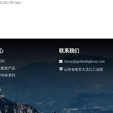
122ll1705.htm
心
联系我们
系列

havay@goldenhighway.com
及配套产品

山东省泰安大汶口工业园
中间体系列
品
材料