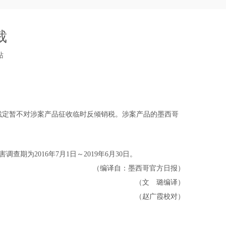
裁
站
初裁，初步裁定暂不对涉案产品征收临时反倾销税。涉案产品的墨西哥
查期为2016年7月1日～2019年6月30日。
（编译自：墨西哥官方日报）
（文 璐编译）
（赵广霞校对）