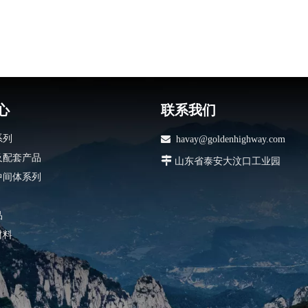
心
联系我们
系列

havay@goldenhighway.com
及配套产品

山东省泰安大汶口工业园
中间体系列
品
材料