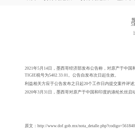
["wechat","weibo","qzone","douban","email"]
2021年5月14日，墨西哥经济部发布公告称，对原产于中国和印
TIGIE税号为5402.33.01。公告自发布次日起生效。
利益相关方应于公告发布之日起20个工作日内提交案件评
2020年3月31日，墨西哥对原产于中国和印度的涤纶长丝启动反
原文：http://www.dof.gob.mx/nota_detalle.php?codigo=56184