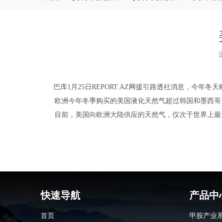
["wechat","weibo","qzone","douban","email"]
巴库1月25日REPORT.AZ网援引路透社消息，今年冬
欧洲今年冬季购买的美国液化天然气超过韩国和墨西哥。从
目前，美国向欧洲大陆供应的天然气，仅次于世界上最
快速导航
产品中
首页
甲胺产业