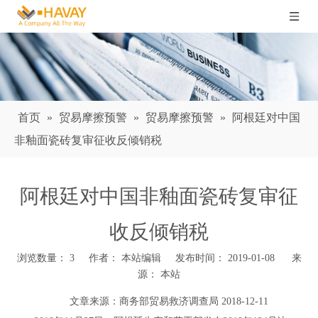
首页
»
贸易摩擦预警
»
贸易摩擦预警
»
阿根廷对中国
非釉面瓷砖复审征收反倾销税
阿根廷对中国非釉面瓷砖复审征
收反倾销税
浏览数量：
3
作者： 本站编辑 发布时间： 2019-01-08 来
源：
本站
["wechat","weibo","qzone","douban","email"]
文章来源：
商务部贸易救济调查局
2018-12-11