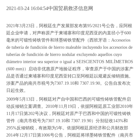
["wechat","weibo","qzone","douban","email"]
2021-03-24 16:04:54中国贸易救济信息网
2021年3月23日，阿根廷生产发展部发布第95/2021号公告，应阿根
廷企业申请，对声称原产于柬埔寨和印度尼西亚的内直径小于600
毫米的可锻性铸铁管件和球墨铸铁管配件（西班牙语：Accesorios
de tubería de fundición de hierro maleable incluyendo los accesorios de
tuberías de fundición de hierro nodular excluyendo aquellos cuyo
diámetro interior sea superior o igual a SEISCIENTOS MILÍMETROS
(600 mm)）启动非优惠原产地验证程序，审查原产于中国的涉案产
品是否通过柬埔寨和印度尼西亚转口至阿根廷以规避反倾销措施。
涉案产品的南共市税号为7307.19.10和 7307.19.90。公告自发布次
日起生效。
2009年5月13日，阿根廷对产自中国和巴西的可锻性铸铁管配件启
动反倾销立案调查。2010年11月19日，依据阿根廷原工业部2010年
11月17日第202号决议，阿根廷对原产于巴西和中国的可锻性铸铁
管件（南共市税号为7307.19.10和 7307.19.90）分别征收143%和
295%反倾销税，有效期为5年。依据阿根廷原经济和公共财政部
2014年12月17日第1006号公告，阿根廷将球墨铸铁管配件（南共市