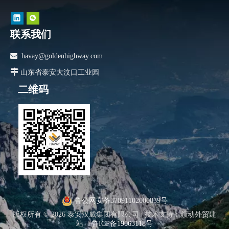
联系我们

havay@goldenhighway.com

山东省泰安大汶口工业园
二维码
鲁公网安备37091102000839号
版权所有 ©
2026
泰安汉威集团有限公司 |
技术支持
：
领动外贸建
站
鲁ICP备19063118号