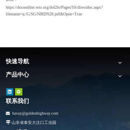
https://docsonline.wto.org/dol2fe/Pages/SS/directdoc.aspx?
filename=q:/G/SG/N8IDN28.pdf&Open=True
快速导航
产品中心
联系我们

havay@goldenhighway.com

山东省泰安大汶口工业园