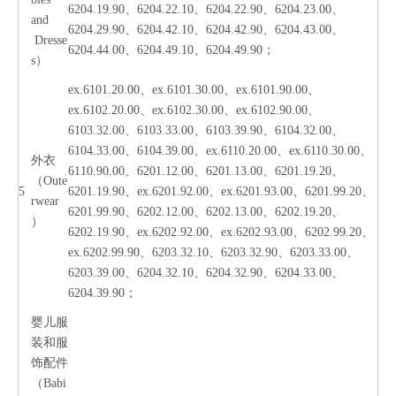
6204.19.90、6204.22.10、6204.22.90、6204.23.00、
and
6204.29.90、6204.42.10、6204.42.90、6204.43.00、
Dresse
6204.44.00、6204.49.10、6204.49.90；
s）
ex.6101.20.00、ex.6101.30.00、ex.6101.90.00、
ex.6102.20.00、ex.6102.30.00、ex.6102.90.00、
6103.32.00、6103.33.00、6103.39.90、6104.32.00、
6104.33.00、6104.39.00、ex.6110.20.00、ex.6110.30.00、
外衣
6110.90.00、6201.12.00、6201.13.00、6201.19.20、
（Oute
5
6201.19.90、ex.6201.92.00、ex.6201.93.00、6201.99.20、
rwear
6201.99.90、6202.12.00、6202.13.00、6202.19.20、
）
6202.19.90、ex.6202.92.00、ex.6202.93.00、6202.99.20、
ex.6202.99.90、6203.32.10、6203.32.90、6203.33.00、
6203.39.00、6204.32.10、6204.32.90、6204.33.00、
6204.39.90；
婴儿服
装和服
饰配件
（Babi