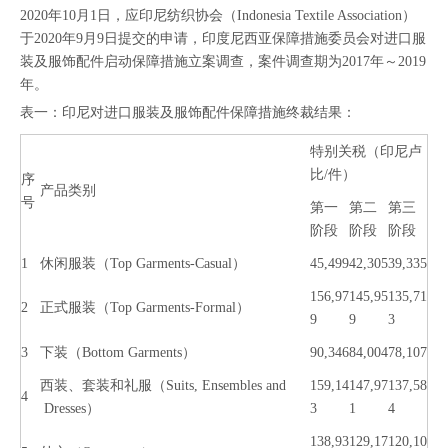
2020年10月1日，应印尼纺织协会（Indonesia Textile Association）
于2020年9月9日提交的申请，印度尼西亚保障措施委员会对进口服
装及服饰配件启动保障措施立案调查，案件调查期为2017年～2019
年。
表一：印尼对进口服装及服饰配件保障措施终裁结果：
特别关税（印尼卢
比/件）
序
产品类别
号
第一
第二
第三
阶段
阶段
阶段
1
休闲服装（Top Garments-Casual）
45,499
42,305
39,335
156,97
145,95
135,71
2
正式服装（Top Garments-Formal）
9
9
3
3
下装（Bottom Garments）
90,346
84,004
78,107
西装、套装和礼服（Suits, Ensembles and
159,14
147,97
137,58
4
Dresses）
3
1
4
138,93
129,17
120,10