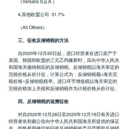
Versalis S.p.A.
（
）
4.
31.7%
其他欧盟公司
All Others
（
）
三、征收反倾销税的方法
2020
12
20
自
年
月
日起，进口经营者在进口原产于
美国、韩国和欧盟的三元乙丙橡胶时，应向中华人民共
和国海关缴纳相应的反倾销税。反倾销税以海关审定的
=
完税价格从价计征，计算公式为：反倾销税额
海关完
税价格×反倾销税税率。进口环节增值税以海关审定的
完税价格加上关税和反倾销税作为计税价格从价计征。
四、反倾销税的追溯征收
2020
10
28
2020
12
19
对自
年
月
日至
年
月
日有关进口
经营者依初裁公告向中华人民共和国海关所提供的保证
金，按终裁所确定的征收反倾销税的产品范围和反倾销