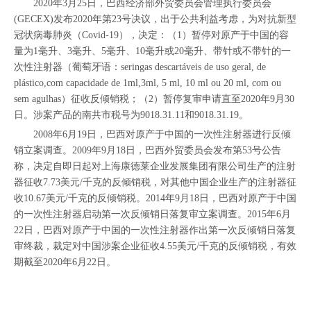
2020年3月25日，巴西经济部外贸委员会管理执行委员会
(GECEX)发布2020年第23号决议，出于公共利益考虑，为对抗新型
冠状病毒肺炎（Covid-19），决定：（1）暂停对原产于中国的容
量为1毫升、3毫升、5毫升、10毫升或20毫升、带针或不带针的一
次性注射器（葡萄牙语：seringas descartáveis de uso geral, de
plástico,com capacidade de 1ml,3ml, 5 ml, 10 ml ou 20 ml, com ou
sem agulhas）征收反倾销税；（2）暂停复审申请直至2020年9月30
日。涉案产品的南共市税号为9018.31.11和9018.31.19。
2008年6月19日，巴西对原产于中国的一次性注射器进行反倾
销立案调查。2009年9月18日，巴西外贸委员会发布第53号公告
称，决定自即日起对上海康德莱企业发展集团有限公司生产的注射
器征收7.73美元/千克的反倾销税，对其他中国企业生产的注射器征
收10.67美元/千克的反倾销税。2014年9月18日，巴西对原产于中国
的一次性注射器启动第一次反倾销日落复审立案调查。2015年6月
22日，巴西对原产于中国的一次性注射器作出第一次反倾销日落复
审终裁，裁定对中国涉案企业征收4.55美元/千克的反倾销税，有效
期截至2020年6月22日。