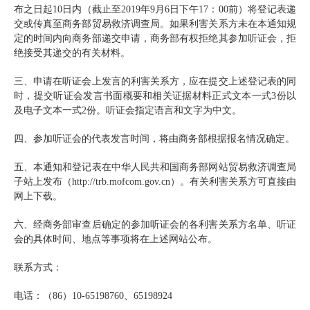
布之日起
10日内（截止至2019年9月6日下午17：00前）将登记表递
交或传真至商务部贸易救济调查局。如果利害关系方未在本通知规
定的时间内向商务部递交申请，商务部有权拒绝其参加听证会，拒
绝接受其递交的有关材料。
三、申请在听证会上发言的利害关系方，应在提交上述登记表的同
时，提交听证会发言书面概要和相关证据材料正式文本一式
3份以
及电子文本一式2份。听证会指定语言和文字为中文。
四、参加听证会的代表发言时间，将由商务部根据报名情况确定。
五、本通知和登记表在中华人民共和国商务部网站贸易救济调查局
子站上发布（
http://trb.mofcom.gov.cn）。有关利害关系方可直接由
网上下载。
六、经商务部审查后确定的参加听证会的各利害关系方名单、听证
会的具体时间、地点等事项将在上述网站公布。
联系方式：
电话：（
86）10-65198760、65198924