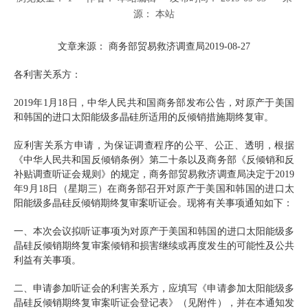
源：
本站
["wechat","weibo","qzone","douban","email"]
文章来源：
商务部贸易救济调查局
2019-08-27
各利害关系方：
2019年1月18日，中华人民共和国商务部发布公告，对原产于美国
和韩国的进口太阳能级多晶硅所适用的反倾销措施期终复审。
应利害关系方申请，为保证调查程序的公平、公正、透明，根据
《中华人民共和国反倾销条例》第二十条以及商务部《反倾销和反
补贴调查听证会规则》的规定，商务部贸易救济调查局决定于
2019
年9月18日（星期三）在商务部召开对原产于美国和韩国的进口太
阳能级多晶硅反倾销期终复审案听证会。现将有关事项通知如下：
一、本次会议拟听证事项为对原产于美国和韩国的进口太阳能级多
晶硅反倾销期终复审案倾销和损害继续或再度发生的可能性及公共
利益有关事项。
二、申请参加听证会的利害关系方，应填写《申请参加太阳能级多
晶硅反倾销期终复审案听证会登记表》（见附件），并在本通知发