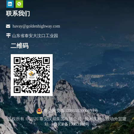
联系我们

havay@goldenhighway.com

山东省泰安大汶口工业园
二维码
鲁公网安备37091102000839号
版权所有 ©
2026
泰安汉威集团有限公司 |
技术支持
：
领动外贸建
站
鲁ICP备19063118号