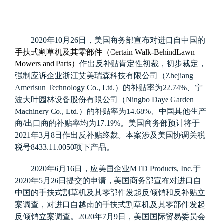
2020
年
10
月
26
日，美国商务部宣布对进口自中国的
手扶式割草机及其零部件
（
Certain Walk-BehindLawn
Mowers and Parts
）
作出反补贴肯定性初裁，初步裁定，
强制应诉企业浙江艾美瑞森科技有限公司（
Zhejiang
Amerisun Technology Co., Ltd.
）的补贴率为
22.74%
、
宁
波大叶园林设备股份有限公司（
Ningbo Daye Garden
Machinery Co., Ltd.
）的补贴率为
14.68%
、中国其他生产
商
/
出口商的补贴率均为
17.19%
。美国商务部预计将于
2021
年
3
月
8
日作出反补贴终裁。
本案涉及美国协调关税
税号
8433.11.0050
项下产品。
2020
年
6
月
16
日，应美国企业
MTD Products, Inc.
于
2020
年
5
月
26
日提交的申请，美国商务部宣布对进口自
中国的手扶式割草机及其零部件发起反倾销和反补贴立
案调查，对进口自越南的手扶式割草机及其零部件发起
反倾销立案调查。
2020
年
7
月
9
日，美国国际贸易委员会