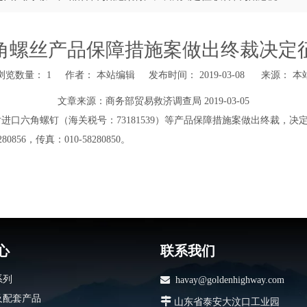
角螺丝产品保障措施案做出终裁决定
浏览数量：
1
作者： 本站编辑 发布时间： 2019-03-08 来源：
本
文章来源：
商务部贸易救济调查局
2019-03-05
口六角螺钉（海关税号：73181539）等产品保障措施案做出终裁，决定
6，传真：010-58280850。
心
联系我们
系列

havay@goldenhighway.com
及配套产品

山东省泰安大汶口工业园