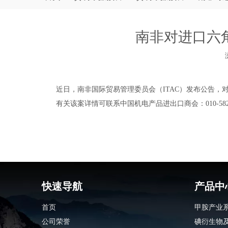
南非对进口六
["wechat","weibo","qzone","douban","email"]
近日，南非国际贸易管理委员会（ITAC）发布公告，对进
有关该案详情可联系中国机电产品进出口商会：010-5828085
快速导航
产品中
首页
甲胺产业
公司荣誉
碘衍生物