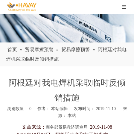
首页
»
贸易摩擦预警
»
贸易摩擦预警
»
阿根廷对我电
焊机采取临时反倾销措施
阿根廷对我电焊机采取临时反倾
销措施
浏览数量：
0
作者： 本站编辑 发布时间： 2019-11-10 来
源：
本站
["wechat","weibo","qzone","douban","email"]
文章来源：
2019-11-08
商务部贸易救济调查局