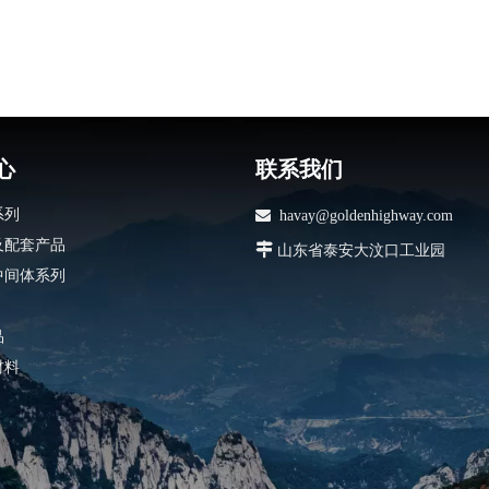
心
联系我们
系列

havay@goldenhighway.com
及配套产品

山东省泰安大汶口工业园
中间体系列
品
材料