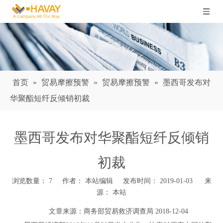
首页
»
贸易摩擦预警
»
贸易摩擦预警
»
墨西哥发布对
华聚酯短纤反倾销初裁
墨西哥发布对华聚酯短纤反倾销
初裁
浏览数量：
7
作者： 本站编辑 发布时间： 2019-01-03 来
源：
本站
["wechat","weibo","qzone","douban","email"]
文章来源：
商务部贸易救济调查局
2018-12-04