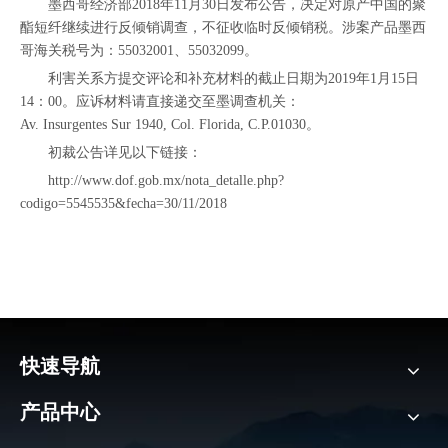
墨西哥
经济部2018年11月30日发布
公告
，决定对原产中国的聚
酯短纤继续进行
反倾销
调查，不征收临时反倾销税。涉案产品墨西
哥海关税号为：55032001、55032099。
利害关系方提交评论和补充材料的截止日期为2019年1月15日
14：00。应诉材料请直接递交至墨调查机关：
Av. Insurgentes Sur 1940, Col. Florida, C.P.01030。
初裁
公告详见以下链接：
http://www.dof.gob.mx/nota_detalle.php?
codigo=5545535&fecha=30/11/2018
快速导航
产品中心