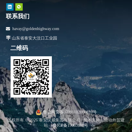
联系我们

havay@goldenhighway.com

山东省泰安大汶口工业园
二维码
鲁公网安备37091102000839号
版权所有 ©
2026
泰安汉威集团有限公司 |
技术支持
：
领动外贸建
站
鲁ICP备19063118号