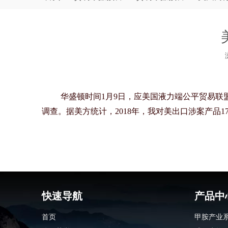
["wechat","weibo","qzone","douban","email"]
华盛顿时间
1月9日，应美国液力端公平贸易
调查。据美方统计，2018年，我对美出口涉案产品1
快速导航
产品中
首页
甲胺产业