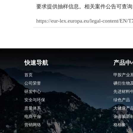
要求提供抽样信息。相关案件公告可查询
https://eur-lex.europa.eu/legal-content
快速导航
产品中
首页
甲胺产业
公司荣誉
碘衍生物
研发中心
先进材料
安全与环保
绿色产品
质量体系
大健康产
电商平台
金海威新
营销网络
格格象