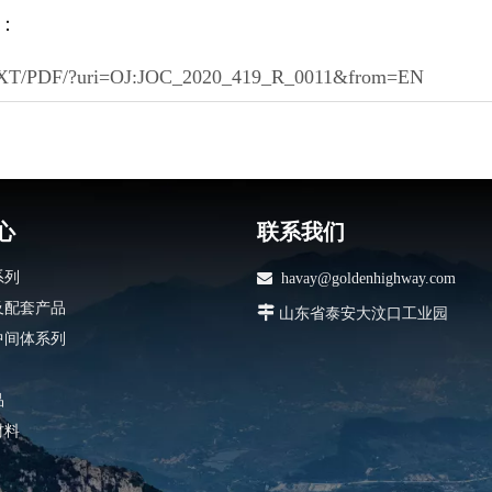
：
/EN/TXT/PDF/?uri=OJ:JOC_2020_419_R_0011&from=EN
心
联系我们
系列

havay@goldenhighway.com
及配套产品

山东省泰安大汶口工业园
中间体系列
品
材料