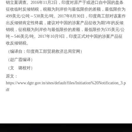
销立案调查。2016年11月2日，印度对原产于或进口自中国的盘条
征收临时反倾销税，税额为到岸价与最低限价的差额，最低限价为
499美元/公吨～538美元/吨。2017年8月30日，印度商工部对该案作
出反倾销肯定性终裁，建议对中国的涉案产品征收为期5年的反倾
销税，征税额为到岸价与最低限价的差额，最低限价为535美元/公
吨～546美元/吨。2017年10月9日，印度正式对中国的涉案产品征
收反倾销税。
（编译自：印度商工部贸易救济总局官网）
（赵广霞编译）
（文 璐校对）
原文：
https://www.dgtr.gov.in/sites/default/files/Initiation%20Notification_3.p
df