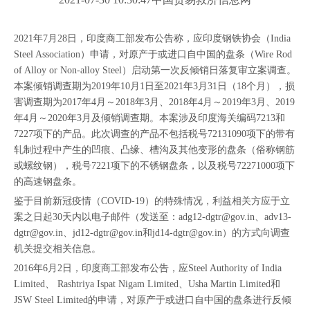
2021年7月28日，印度商工部发布公告称，应印度钢铁协会（India
Steel Association）申请，对原产于或进口自中国的盘条（Wire Rod
of Alloy or Non-alloy Steel）启动第一次反倾销日落复审立案调查。
本案倾销调查期为2019年10月1日至2021年3月31日（18个月），损
害调查期为2017年4月～2018年3月、2018年4月～2019年3月、2019
年4月～2020年3月及倾销调查期。本案涉及印度海关编码7213和
7227项下的产品。此次调查的产品不包括税号72131090项下的带有
轧制过程中产生的凹痕、凸缘、槽沟及其他变形的盘条（俗称钢筋
或螺纹钢），税号7221项下的不锈钢盘条，以及税号72271000项下
的高速钢盘条。
鉴于目前新冠疫情（COVID-19）的特殊情况，利益相关方应于立
案之日起30天内以电子邮件（发送至：adg12-dgtr@gov.in、adv13-
dgtr@gov.in、jd12-dgtr@gov.in和jd14-dgtr@gov.in）的方式向调查
机关提交相关信息。
2016年6月2日，印度商工部发布公告，应Steel Authority of India
Limited、 Rashtriya Ispat Nigam Limited、Usha Martin Limited和
JSW Steel Limited的申请，对原产于或进口自中国的盘条进行反倾