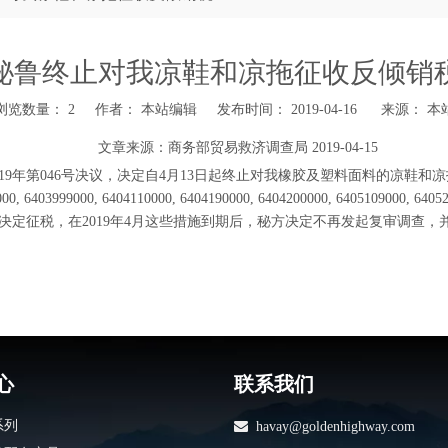
秘鲁终止对我凉鞋和凉拖征收反倾销
浏览数量：
2
作者： 本站编辑 发布时间： 2019-04-16 来源：
本
文章来源：
商务部贸易救济调查局
2019-04-15
046号决议，决定自4月13日起终止对我橡胶及塑料面料的凉鞋和凉拖（税则号为：640
03910000, 6403999000, 6404110000, 6404190000, 6404200000, 640
定征税，在2019年4月这些措施到期后，秘方决定不再发起复审调查，
心
联系我们
系列

havay@goldenhighway.com