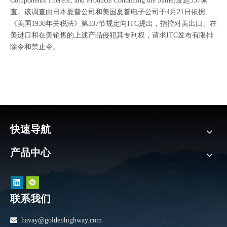
Components Thereof, and Products Containing the Same)发起337调
查。该调查由日本夏普公司和美国夏普电子公司于4月21日依据
《美国1930年关税法》第337节规定向ITC提出，指控对美出口、在
美进口和在美销售的上述产品侵犯其专利权，请求ITC发布有限排
除令和禁止令。
快速导航
产品中心
联系我们

havay@goldenhighway.com