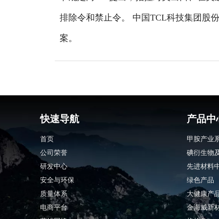
排除令和禁止令。 中国TCL科技集团股
案。
快速导航
产品中
首页
甲胺产业
公司荣誉
碘衍生物
研发中心
先进材料
安全与环保
绿色产品
质量体系
大健康产
电商平台
金海威新