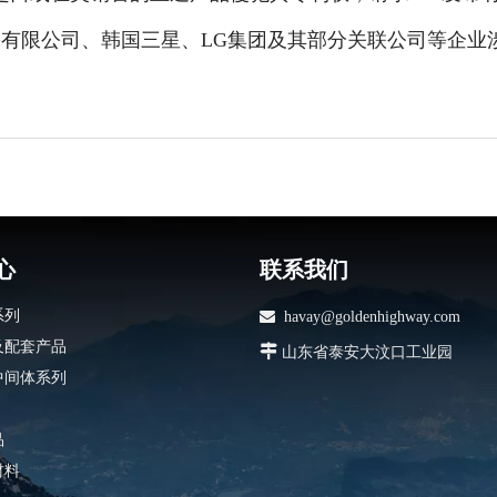
份有限公司、韩国三星、LG集团及其部分关联公司等企业
心
联系我们
系列

havay@goldenhighway.com
及配套产品

山东省泰安大汶口工业园
中间体系列
品
材料