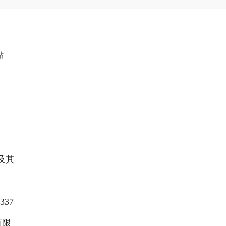
站
及其
337
有限