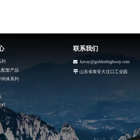
心
联系我们
系列

havay@goldenhighway.com
及配套产品

山东省泰安大汶口工业园
中间体系列
品
材料