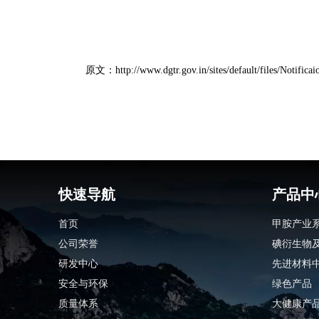
原文：
http://www.dgtr.gov.in/sites/default/files/Notific
快速导航
产品中
首页
甲胺产业
公司荣誉
碘衍生物
研发中心
先进材料
安全与环保
绿色产品
质量体系
大健康产