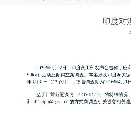
印度对
["wechat","weibo","qzone","douban","email"]
2020
年
9
月
22
日，印度商工部发布公告称，应
Silica
）启动反倾销立案调查。本案涉及印度海关编
年
3
月
31
日（
12
个月），损害调查期为
2016
年
4
月
1
鉴于目前新冠疫情（
COVID-19
）的特殊情况
和
ad11-dgtr@gov.in
）的方式向调查机关提交相关信