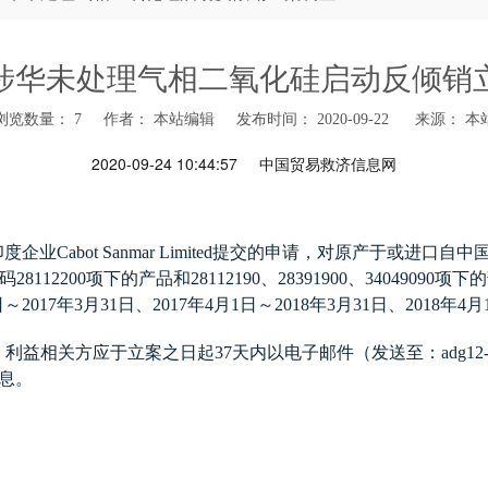
涉华未处理气相二氧化硅启动反倾销
浏览数量：
7
作者： 本站编辑 发布时间： 2020-09-22 来源：
本
2020-09-24 10:44:57
中国贸易救济信息网
印度企业
Cabot Sanmar Limited
提交的申请，对原产于或进口自中
码
28112200
项下的产品和
28112190
、
28391900
、
34049090
项下的
日～
2017
年
3
月
31
日、
2017
年
4
月
1
日～
2018
年
3
月
31
日、
2018
年
4
月
，利益相关方应于立案之日起
37
天内以电子邮件（发送至：
adg12
息。