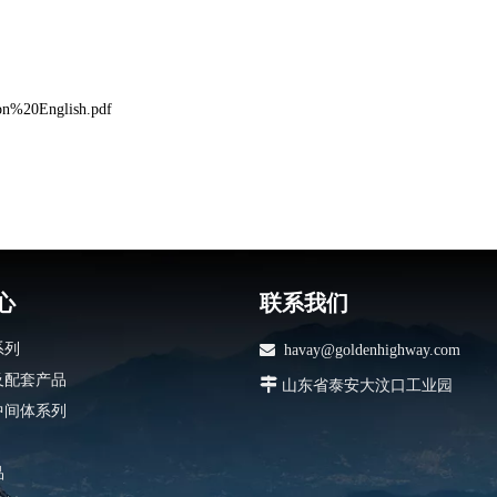
aion%20English.pdf
心
联系我们
系列

havay@goldenhighway.com
及配套产品

山东省泰安大汶口工业园
中间体系列
品