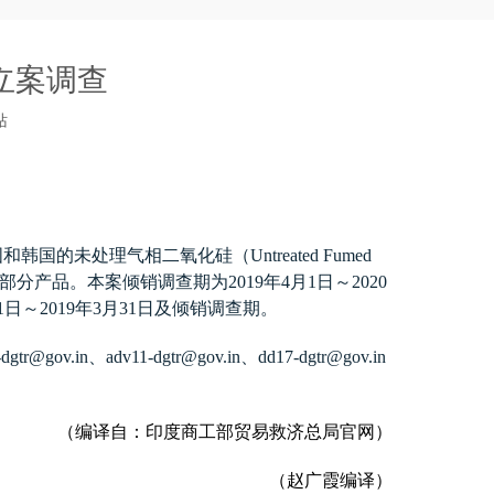
立案调查
站
国和韩国的未处理气相二氧化硅（
Untreated Fumed
部分产品。本案倾销调查期为
2019
年
4
月
1
日～
2020
1
日～
2019
年
3
月
31
日及倾销调查期。
-dgtr@gov.in
、
adv11-dgtr@gov.in
、
dd17-dgtr@gov.in
（编译自：印度商工部贸易救济总局官网）
（赵广霞编译）