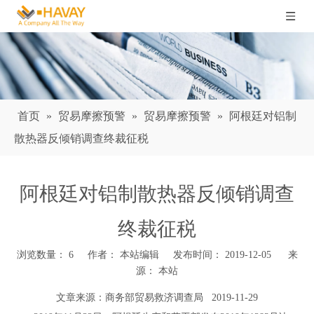
首页
»
贸易摩擦预警
»
贸易摩擦预警
»
阿根廷对铝制
散热器反倾销调查终裁征税
阿根廷对铝制散热器反倾销调查
终裁征税
浏览数量：
6
作者： 本站编辑 发布时间： 2019-12-05 来
源：
本站
["wechat","weibo","qzone","douban","email"]
文章来源：
商务部贸易救济调查局
2019-11-29