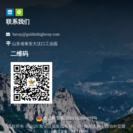
联系我们

havay@goldenhighway.com

山东省泰安大汶口工业园
二维码
鲁公网安备37091102000839号
版权所有 ©
2026
泰安汉威集团有限公司 |
技术支持
：
领动外贸建
站
鲁ICP备19063118号