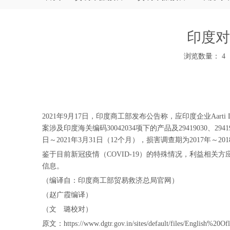
印度对
浏览数量：
4
["wechat","weibo","qzone","douban","email"]
2021年9月17日，印度商工部发布公告称，应印度企业Aarti Dru
案涉及印度海关编码30042034项下的产品及29419030、2941906
日～2021年3月31日（12个月），损害调查期为2017年～2018年
鉴于目前新冠疫情（COVID-19）的特殊情况，利益相关方应于立案之日起
信息。
（编译自：印度商工部贸易救济总局官网）
（赵广霞编译）
（文 璐校对）
原文：https://www.dgtr.gov.in/sites/default/files/English%20Ofl