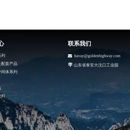
心
联系我们
系列

havay@goldenhighway.com
及配套产品

山东省泰安大汶口工业园
中间体系列
品
材料