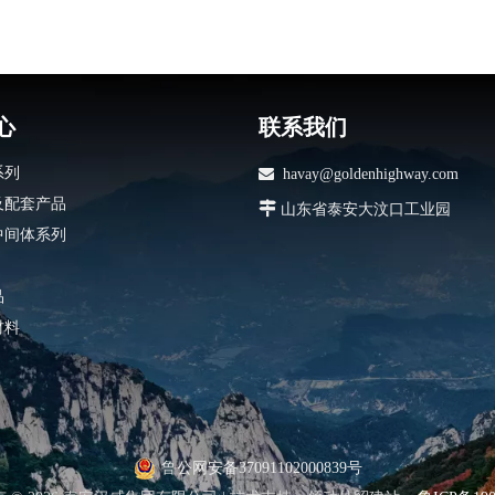
心
联系我们
系列

havay@goldenhighway.com
及配套产品

山东省泰安大汶口工业园
中间体系列
品
材料
鲁公网安备37091102000839号