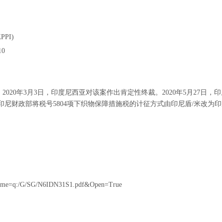
PPI)
10
020年3月3日，印度尼西亚对该案作出肯定性终裁。2020年5月27日，印尼
日，印尼财政部将税号5804项下织物保障措施税的计征方式由印尼盾/米改
filename=q:/G/SG/N6IDN31S1.pdf&Open=True