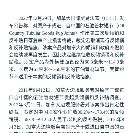
年
月
日，加拿大国际贸易法庭（
）发
2022
12
29
CITT
布公告称，对原产于或进口自中国的石油管材短节（
Oil
）作出第二次反倾销和
Country Tubular Goods Pup Joints
反补贴日落复审产业损害终裁，裁定若取消现行反倾销
和反补贴措施，涉案产品对加拿大的倾销和政府补贴将
会继续或再度发生，因此决定继续征收反倾销税和反补
贴税。涉案产品为外横截面直径为
毫米
～
毫
60.3
114.3
米、长度为
厘米
～
厘米的石油管材短节。套管短
61
366
节不适用于本案的反倾销和反补贴措施。
年
月
日，加拿大边境服务署对原产于或进
2011
9
12
口自中国的石油管材短节发起反倾销和反补贴调查。
年
月
日，加拿大边境服务署对该案作出肯定性
2012
3
12
终裁，裁定对中国涉案企业征收
～
的反倾
80.2%
173.4%
销税、
～
人民币
公吨的反补贴税。
年
563.9
9125.6
/
2016
8
月
日，加拿大边境服务署对原产于或进口自中国的石
3