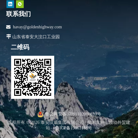
联系我们

havay@goldenhighway.com

山东省泰安大汶口工业园
二维码
鲁公网安备37091102000839号
版权所有 ©
2026
泰安汉威集团有限公司 |
技术支持
：
领动外贸建
站
鲁ICP备19063118号