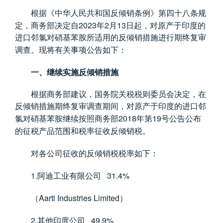
根据《中华人民共和国反倾销条例》第四十八条规
2023
2
13
定，商务部决定自
年
月
日起，对原产于印度的
进口邻氯对硝基苯胺所适用的反倾销措施进行期终复审
调查。现将有关事项公告如下：
一、继续实施反倾销措施
根据商务部建议，国务院关税税则委员会决定，在
反倾销措施期终复审调查期间，对原产于印度的进口邻
2018
19
氯对硝基苯胺继续按照商务部
年第
号公告公布
的征税产品范围和税率征收反倾销税。
对各公司征收的反倾销税税率如下：
1.
31.4%
阿迪工业有限公司
Aarti Industries Limited
（
）
2.
49.9%
其他印度公司