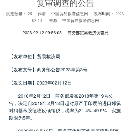
复审调查的公告
浏览数量：
26
作者： 中国贸易救济信息网 发布时间： 2023-
02-13 来源：
中国贸易救济信息网
["wechat","weibo","qzone","douban","email"]
2023-02-12 09:56:05
商务部贸易救济调查局
【发布单位】贸易救济局
2023
3
【发布文号】商务部公告
年第
号
2023
02
12
【发文日期】
年
月
日
2018
2
12
2018
19
年
月
日，商务部发布
年第
号公
2018
2
13
告，决定自
年
月
日起对原产于印度的进口邻氯
31.4%-49.9%
对硝基苯胺征收反倾销税，税率为
，实施
5
期限为
年。
2022
12
12