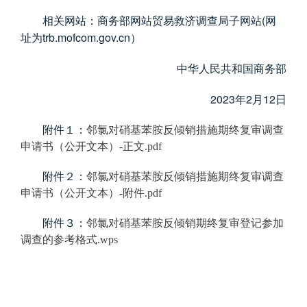
(
相关网站：商务部网站贸易救济调查局子网站
网
trb.mofcom.gov.cn
址为
）
中华人民共和国商务部
2023
2
12
年
月
日
附件１：
邻氯对硝基苯胺反倾销措施期终复审调查
申请书（公开文本）
-
正文
.pdf
附件２：
邻氯对硝基苯胺反倾销措施期终复审调查
申请书（公开文本）
-
附件
.pdf
附件３：
邻氯对硝基苯胺反倾销期终复审登记参加
调查的参考格式
.wps