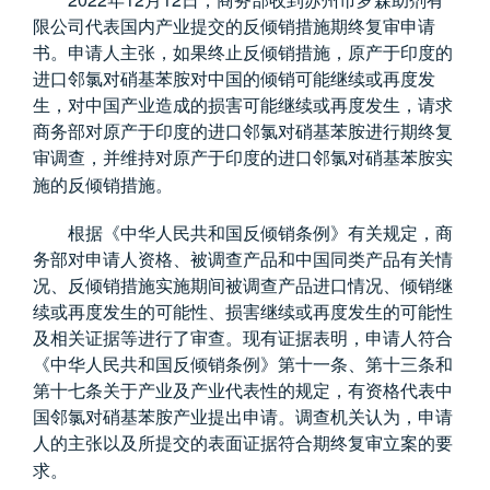
年
月
日，商务部收到苏州市罗森助剂有
限公司代表国内产业提交的反倾销措施期终复审申请
书。申请人主张，如果终止反倾销措施，原产于印度的
进口邻氯对硝基苯胺对中国的倾销可能继续或再度发
生，对中国产业造成的损害可能继续或再度发生，请求
商务部对原产于印度的进口邻氯对硝基苯胺进行期终复
审调查，并维持对原产于印度的进口邻氯对硝基苯胺实
施的反倾销措施。
根据《中华人民共和国反倾销条例》有关规定，商
务部对申请人资格、被调查产品和中国同类产品有关情
况、反倾销措施实施期间被调查产品进口情况、倾销继
续或再度发生的可能性、损害继续或再度发生的可能性
及相关证据等进行了审查。现有证据表明，申请人符合
《中华人民共和国反倾销条例》第十一条、第十三条和
第十七条关于产业及产业代表性的规定，有资格代表中
国邻氯对硝基苯胺产业提出申请。调查机关认为，申请
人的主张以及所提交的表面证据符合期终复审立案的要
求。