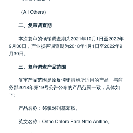
All Others
（
）
二、复审调查期
2021
10
1
2022
本次复审的倾销调查期为
年
月
日至
年
9
30
2018
1
1
2022
9
月
日，产业损害调查期为
年
月
日至
年
30
月
日。
三、复审调查产品范围
复审产品范围是原反倾销措施所适用的产品，与商
2018
19
务部
年第
号公告公布的产品范围一致，具体如
:
下
产品名称：邻氯对硝基苯胺。
Ortho Chloro Para Nitro Aniline
英文名称：
。