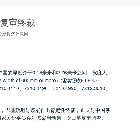
复审终裁
贸易救济信息网
0.15
2.75
中国的厚度介于
毫米和
毫米之间、宽度大
 a width of 600mm or more
6.09%
）继续征收
～
210.4110
7210.4190
7210.4990
7212.3010
、
、
、
、
日，巴基斯坦对该案作出肯定性终裁，正式对中国涉
国家关税委员会对该案启动第一次日落复审调查。