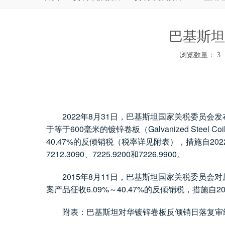
巴基斯坦
浏览数量：
3
["wechat","weibo","qzone","douban","email"]
2022
8
31
年
月
日，巴基斯坦国家关税委员会发
600
Galvanized Steel Coi
于等于
毫米的镀锌卷板（
40.47%
202
的反倾销税（税率详见附表），措施自
7212.3090
7225.9200
7226.9900
、
和
。
2015
8
11
年
月
日，巴基斯坦国家关税委员会对
6.09%
40.47%
2
案产品征收
～
的反倾销税，措施自
附表：巴基斯坦对华镀锌卷板反倾销日落复审