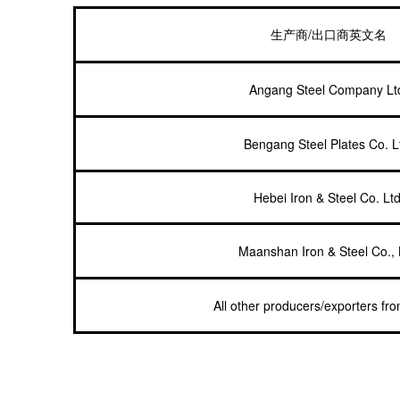
/
生产商
出口商英文名
Angang Steel Company Lt
Bengang Steel Plates Co. L
Hebei Iron & Steel Co. Ltd
Maanshan Iron & Steel Co., 
All other producers/exporters fr