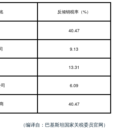
%
名
反倾销税率（
）
40.47
9.13
司
13.31
6.09
公司
40.47
商
（编译自：巴基斯坦国家关税委员官网）