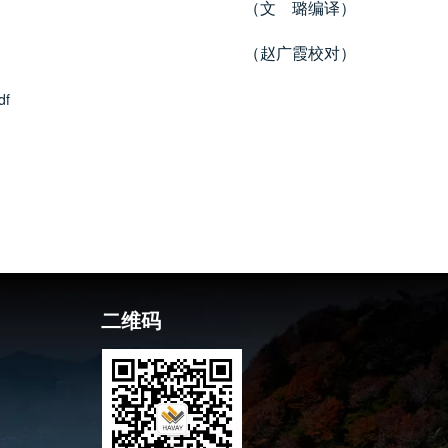
（文 璐编译）
（赵广霞校对）
df
二维码