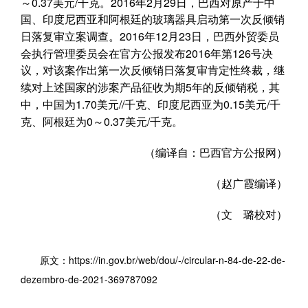
0.37
/
2016
2
29
～
美元
千克。
年
月
日，巴西对原产于中
国、印度尼西亚和阿根廷的玻璃器具启动第一次反倾销
2016
12
23
日落复审立案调查。
年
月
日，巴西外贸委员
2016
126
会执行管理委员会在官方公报发布
年第
号决
议，对该案作出第一次反倾销日落复审肯定性终裁，继
5
续对上述国家的涉案产品征收为期
年的反倾销税，其
1.70
//
0.15
/
中，中国为
美元
千克、印度尼西亚为
美元
千
0
0.37
/
克、阿根廷为
～
美元
千克。
（编译自：巴西官方公报网）
（赵广霞编译）
（文 璐校对）
https://in.gov.br/web/dou/-/circular-n-84-de-22-de-
原文：
dezembro-de-2021-369787092