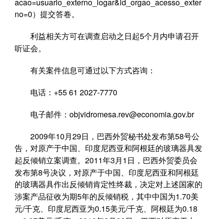
acao=usuario_externo_logar&id_orgao_acesso_exter
no=0
）
提交答卷。
5
利益相关方可在调查启动之日起
个月内申请召开
听证会。
有关案件信息可通过以下方式咨询：
+55 61 2027-7770
电话：
objvidromesa.rev@economia.gov.br
电子邮件：
2009
10
29
58
年
月
日，巴西外贸秘书处发布第
号公
告，对原产于中国、印度尼西亚和阿根廷的玻璃器具发
2011
3
1
起反倾销立案调查。
年
月
日，巴西外贸委员会
8
发布第
号决议，对原产于中国、印度尼西亚和阿根廷
的玻璃器具作出反倾销肯定性终裁，决定对上述国家的
5
1.70
涉案产品征收为期
年的反倾销税，其中中国为
美
/
0.15
/
0.18
元
千克、印度尼西亚为
美元
千克、阿根廷为