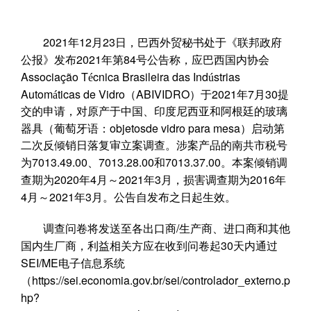
2021
12
23
年
月
日，巴西外贸秘书处于《联邦政府
2021
84
公报》发布
年第
号公告称，应巴西国内协会
Associação T
cnica Brasileira das Ind
strias
é
ú
Autom
ticas de Vidro
ABIVIDRO
2021
7
30
á
（
）于
年
月
提
交的申请，对原产于中国、印度尼西亚和阿根廷的玻璃
objetosde vidro para mesa
器具（葡萄牙语：
）启动第
二次反倾销日落复审立案调查。涉案产品的南共市税号
7013.49.00
7013.28.00
7013.37.00
为
、
和
。本案倾销调
2020
4
2021
3
2016
查期为
年
月～
年
月，损害调查期为
年
4
2021
3
月～
年
月。公告自发布之日起生效。
/
调查问卷将发送至各出口商
生产商、进口商和其他
30
国内生厂商
，
利益相关方应在收到问卷起
天内通过
SEI/ME
电子信息系统
https://sei.economia.gov.br/sei/controlador_externo.p
（
hp?