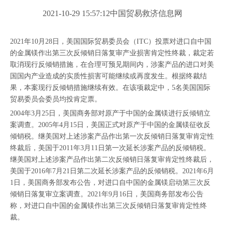
["wechat","weibo","qzone","douban","email"]
2021-10-29 15:57:12中国贸易救济信息网
2021年10月28日，美国国际贸易委员会（ITC）投票对进口自中国
的金属镁作出第三次反倾销日落复审产业损害肯定性终裁，
裁定若
取消现行反倾销措施，在合理可预见期间内，涉案产品的进口对美
国国内产业造成的实质性损害可能继续或再度发生。根据终裁结
果，本案现行反倾销措施继续有效。在该项裁定中，5名美国国际
贸易委员会委员均投肯定票。
2004年3月25日，美国商务部对原产于中国的金属镁进行反倾销立
案调查。2005年4月15日，美国正式对原产于中国的金属镁征收反
倾销税。继美国对上述涉案产品作出第一次反倾销日落复审肯定性
终裁后，美国于2011年3月11日第一次延长涉案产品的反倾销税。
继美国对上述涉案产品作出第二次反倾销日落复审肯定性终裁后，
美国于2016年7月21日第二次延长涉案产品的反倾销税。2021年6月
1日，美国商务部发布公告，对进口自中国的金属镁启动第三次反
倾销日落复审立案调查。2021年9月16日，美国商务部发布公告
称，对进口自中国的金属镁作出第三次反倾销日落复审肯定性终
裁。