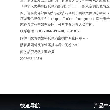
三、本通知发出之日即为问卷发放之日，利害关系方应按要
《中华人民共和国反倾销条例》第二十一条规定的其他情况
四、请在商务部网站贸易救济调查局子网站案件动态栏目（网址为http：/
济调查信息化平台”（https：//etrb.mofcom.
或答卷过程中如有疑问，可向本案经办人员咨询。
联系电话：0086-10-65198740、65198477
附件：
酞菁类颜料反倾销案抽样调查问卷.wps
酞菁类颜料反倾销案抽样调查问卷.pdf
商务部贸易救济调查局
2022年3月25日
快速导航
产品中