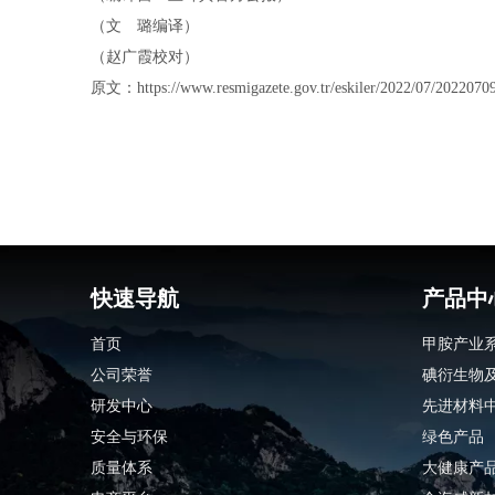
（文 璐编译）
（赵广霞校对）
原文：https://www.resmigazete.gov.tr/eskiler/2022/07/2022070
快速导航
产品中
首页
甲胺产业
公司荣誉
碘衍生物
研发中心
先进材料
安全与环保
绿色产品
质量体系
大健康产