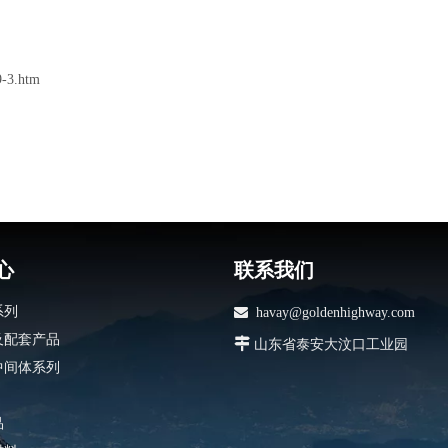
9-3.htm
心
联系我们
系列

havay@goldenhighway.com
及配套产品

山东省泰安大汶口工业园
中间体系列
品