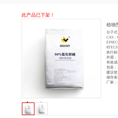
此产品已下架！
植物
分子式：
CAS：6
EINEC
RTECS
执行标准
外观：
有效成分
包装：2
建议使
储存条
厂家：金