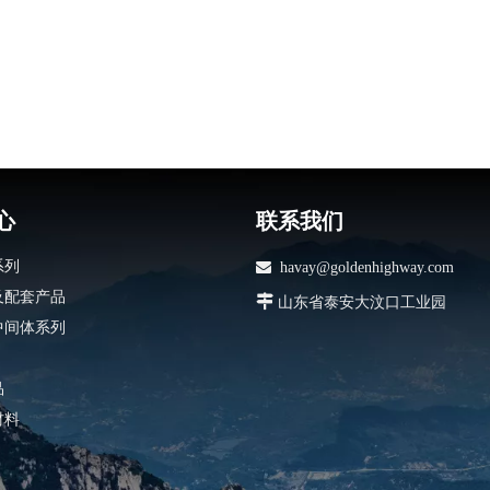
心
联系我们
系列

havay@goldenhighway.com
及配套产品

山东省泰安大汶口工业园
中间体系列
品
材料