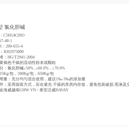
型 氯化胆碱
C5H14ClNO
7-48-1
S：200-655-4
：KH2975000
：HG/T2941-2004
黄褐色干燥的流动性粉末或颗粒
：氯化胆碱≥50% ,≥60.0% , ≥70.0%
5Kg/包，500Kg/包，650Kg/包
用量：充分均匀混合使用，建议1‰-3‰的添加量
件：采用袋装方式，应在避光.干燥的库房内存放，避免包装破损.雨淋及
海威越南GHW VN / 泰安汉威HAVAY