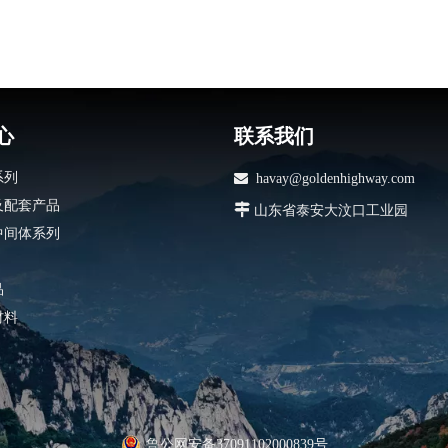
心
联系我们
系列

havay@goldenhighway.com
及配套产品

山东省泰安大汶口工业园
中间体系列
品
材料
鲁公网安备37091102000839号