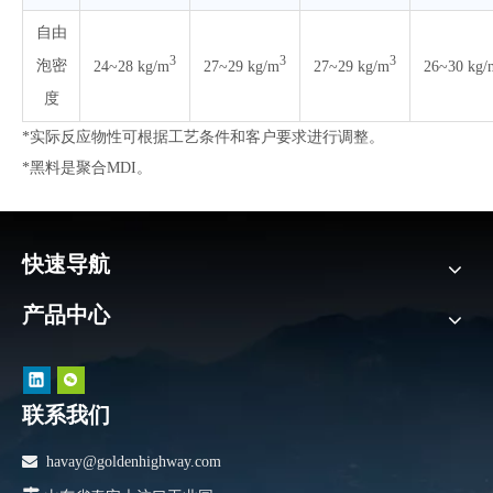
自由
3
3
3
泡密
24~28 kg/m
27~29 kg/m
27~29 kg/m
26~30 kg/
度
*实际反应物性可根据工艺条件和客户要求进行调整。
*黑料是聚合MDI。
快速导航
产品中心
联系我们

havay@goldenhighway.com