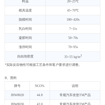
料温
20~25℃
模具温度
45~70℃
脱模时间
180~420s
乳白时间
7~11s
凝胶时间
50~70s
涨停时间
70~95s
3
自由泡密度
35~55 kg/m
*实际反应物性可根据工艺条件和客户要求进行调整。
B、黑料
牌号
NCO%
说明
JHW8020
44.8
常规汽车坐垫TM产品
JHW8030
43.0
常规汽车坐垫TM产品