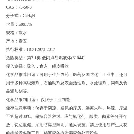
CAS：75-50-3
分子式：C
H
N
3
9
含量：≥99.5%
规格：散水
产地：泰安
执行标准：HG/T2973-2017
危险类型：第3.1类 低闪点易燃液体(31044)
侵入途径：吸入，食入，经皮吸收
化学品推荐用途：可用于生产农药、医药及国防化工工业中，还可
用于多种高级溶剂，石油助剂及表面活性剂、水处理剂，饲料及食
品添加剂等。
化学品限制用途： 仅限于工业制造
储存注意事项：储存于阴凉、通风的库房。远离火种、热源。库温
不宜超过30℃。保持容器密封。应与氧化剂、酸类、卤素等分开存
放，切忌混储。采用防爆型照明、通风设施。禁止使用易产生火花
的机械设备和工具。储区应备有泄漏应急处理设备。