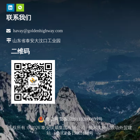
联系我们

havay@goldenhighway.com

山东省泰安大汶口工业园
二维码
鲁公网安备37091102000839号
版权所有 ©
2026
泰安汉威集团有限公司 |
技术支持
：
领动外贸建
站
鲁ICP备19063118号