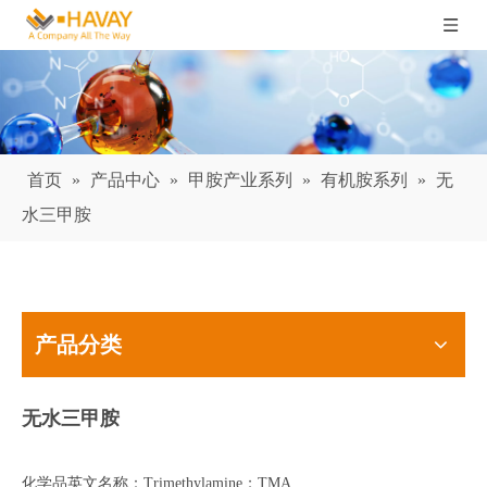
首页
»
产品中心
»
甲胺产业系列
»
有机胺系列
»
无
水三甲胺
产品分类
无水
三
甲胺
化学品英文名称：Trimethylamine；TMA