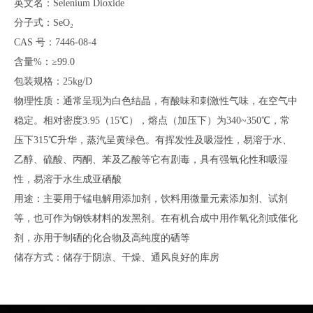
英文名：Selenium Dioxide
分子式：SeO₂
CAS 号：7446-08-4
含量%：≥99.0
包装规格：25kg/D
物理性质：通常呈现为白色结晶，有酸味和刺激性气味，在空气中
稳定。相对密度3.95（15℃），熔点（加压下）为340~350℃，常
压下315℃升华，蒸汽呈黄绿色。有挥发性及吸湿性，易溶于水、
乙醇、硫酸、丙酮、苯及乙酸等它有剧毒，具有强氧化性和吸湿
性，易溶于水生成亚硒酸
用途：主要用于锰电解用添加剂，饮料用微量元素添加剂、试剂
等，也可作为钢铁材料的发黑剂。在有机合成中用作氧化剂或催化
剂，亦用于制硒的化合物及高纯度的硒等
储存方式：储存于阴凉、干燥、通风良好的库房