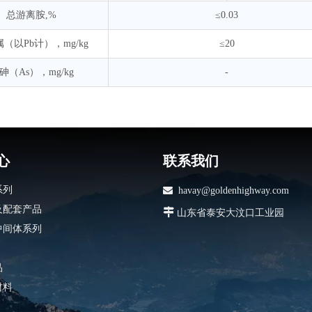
总游离胺,%
≤0.03
（以Pb计），mg/kg
≤20
砷（As），mg/kg
-
心
联系我们
系列

havay@goldenhighway.com
及配套产品

山东省泰安大汶口工业园
中间体系列
品
材料