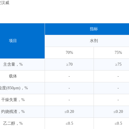
安汉威
：
指标
项目
水剂
70%
75%
主含量，%
≥70
≥75
载体
-
-
粒度(850μm)，%
-
-
干燥失重，%
-
-
灼烧残渣，%
≤0.20
≤0.20
乙二醇，%
≤0.5
≤0.5