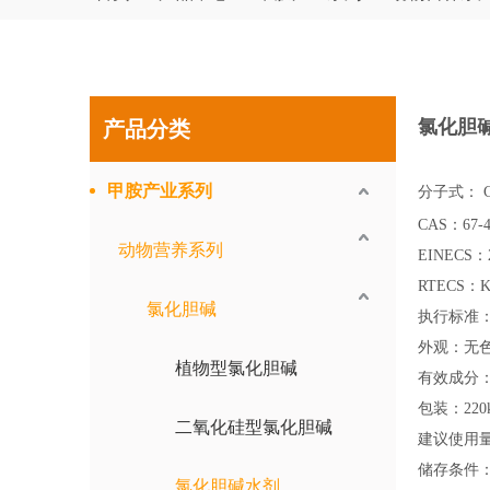
氯化胆
产品分类
甲胺产业系列
分子式： 
CAS：67-4
动物营养系列
EINECS：2
RTECS：K
氯化胆碱
执行标准：GB
外观：无
植物型氯化胆碱
有效成分：氯
包装：220
二氧化硅型氯化胆碱
建议使用量
储存条件
氯化胆碱水剂