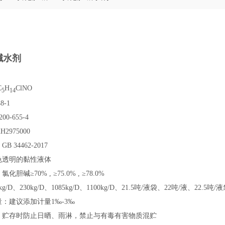
碱水剂
C
H
ClNO
5
14
8-1
00-655-4
H2975000
 34462-2017
色透明的黏性液体
化胆碱≥70% , ≥75.0% , ≥78.0%
kg/D、230kg/D、1085kg/D、1100kg/D、21.5吨/液袋、22吨/液、22
：建议添加计量1‰-3‰
：贮存时防止日晒、雨淋，禁止与有毒有害物质混贮