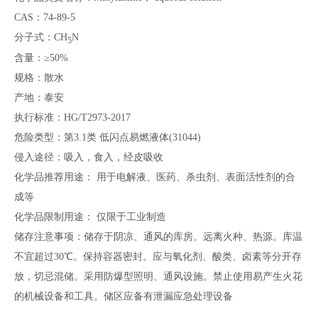
CAS：74-89-5
分子式：CH
N
5
含量：≥50%
规格：散水
产地：泰安
执行标准：HG/T2973-2017
危险类型：第3.1类 低闪点易燃液体(31044)
侵入途径：吸入，食入，经皮吸收
化学品推荐用途： 用于电解液、医药、杀虫剂、表面活性剂的合
成等
化学品限制用途： 仅限于工业制造
储存注意事项：储存于阴凉、通风的库房。远离火种、热源。库温
不宜超过30℃。保持容器密封。应与氧化剂、酸类、卤素等分开存
放，切忌混储。采用防爆型照明、通风设施。禁止使用易产生火花
的机械设备和工具。储区应备有泄漏应急处理设备