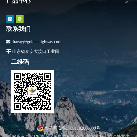
产品中心
联系我们

havay@goldenhighway.com

山东省泰安大汶口工业园
二维码
鲁公网安备37091102000839号
版权所有 ©
2026
泰安汉威集团有限公司 |
技术支持
：
领动外贸建