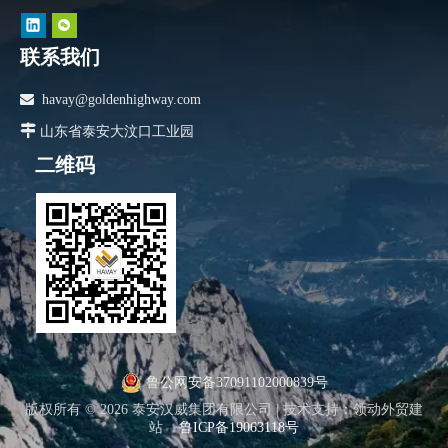
联系我们

havay@goldenhighway.com

山东省泰安大汶口工业园
二维码
鲁公网安备37091102000839号
版权所有 ©
2026
泰安汉威集团有限公司 |
技术支持
：
领动外贸建
站
鲁ICP备19063118号