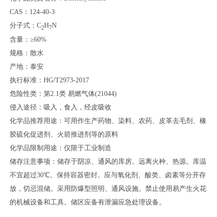
CAS：124-40-3
分子式：C
H
N
2
7
含量：≥60%
规格：散水
产地：泰安
执行标准：HG/T2973-2017
危险性类：第2.1类 易燃气体(21044)
侵入途径：吸入，食入，经皮吸收
化学品推荐用途：可用作生产药物、染料、农药、皮革去毛剂、橡
胶硫化促进剂、火箭推进剂等的原料
化学品限制用途：仅限于工业制造
储存注意事项：储存于阴凉、通风的库房。远离火种、热源。库温
不宜超过30℃。保持容器密封。应与氧化剂、酸类、卤素等分开存
放，切忌混储。采用防爆型照明、通风设施。禁止使用易产生火花
的机械设备和工具。储区应备有泄漏应急处理设备。