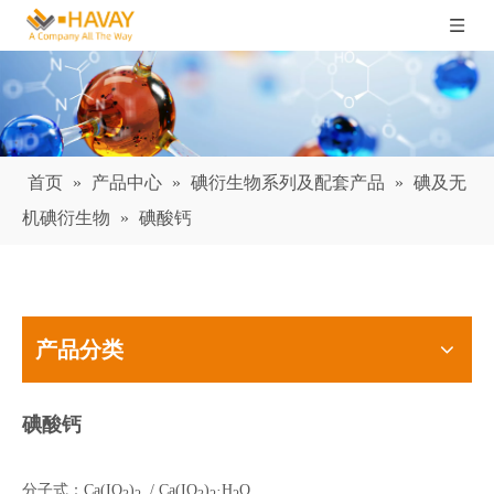
首页
»
产品中心
»
碘衍生物系列及配套产品
»
碘及无
机碘衍生物
»
碘酸钙
产品分类
碘酸钙
分子式：Ca(IO
)
/ Ca(IO
)
·H
O