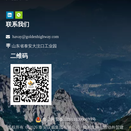
联系我们

havay@goldenhighway.com

山东省泰安大汶口工业园
二维码
鲁公网安备37091102000839号
版权所有 ©
2026
泰安汉威集团有限公司 |
技术支持
：
领动外贸建