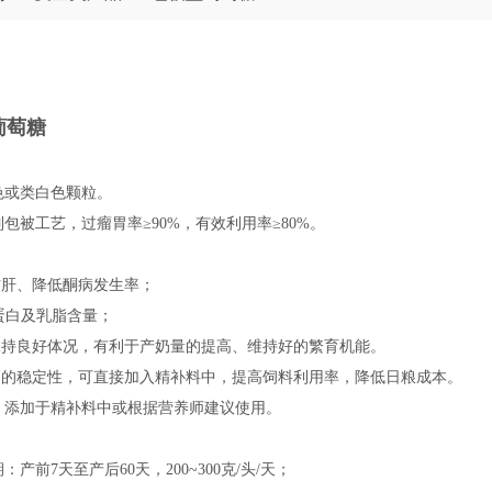
葡萄糖
色或类白色颗粒。
包被工艺，过瘤胃率≥90%，有效利用率≥80%。
：
肪肝、降低酮病发生率；
乳蛋白及乳脂含量；
牛保持良好体况，有利于产奶量的提高、维持好的繁育机能。
很高的稳定性，可直接加入精补料中，提高饲料利用率，降低日粮成本。
：添加于精补料中或根据营养师建议使用。
：
：产前7天至产后60天，200~300克/头/天；