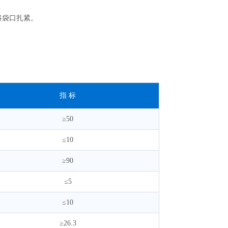
将袋口扎紧。
指 标
≥50
≤10
≥90
≤5
≤10
≥26.3