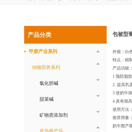
包被型
产品分类
甲胺产业系列
外观：白
特点：精制
动物营养系列
产品功能
1.预防脂
氯化胆碱
2. 提高
3.使奶
甜菜碱
4.具有
使用方法
矿物质添加剂
推荐用量
奶牛围产期
反刍类产品