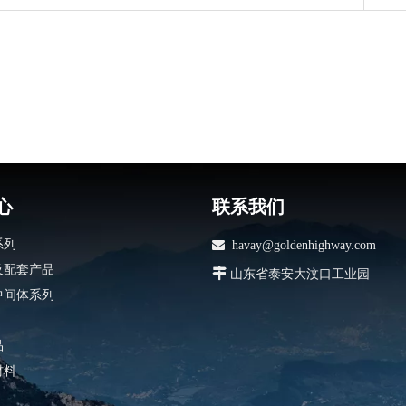
心
联系我们
系列

havay@goldenhighway.com
及配套产品

山东省泰安大汶口工业园
中间体系列
品
材料